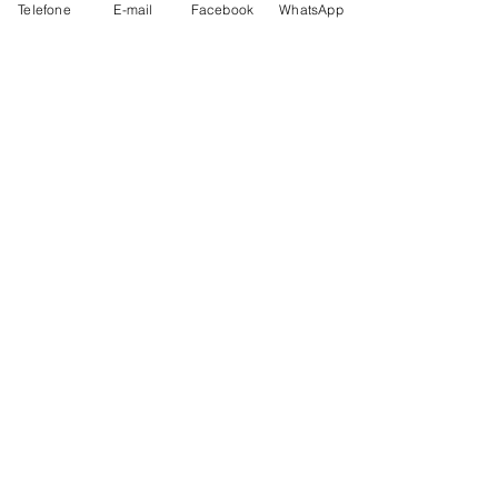
Telefone
E-mail
Facebook
WhatsApp
© Todos os direitos reservados
SECAMP
- Sindicato dos
Empregados em Edifícios,
Condomínios e Afins dos Municípios
de Praia Grande, Mongaguá,
Itanhaém e Peruibe
Rua Dr. Renato Pinho, 27811 -
13
Aviação - Praia Grande/SP -
3481-6308
WhatsApp 13
e
981219988
E-mail:
secamp@secamp.com.br