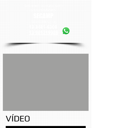
Entre em contato com
o seu sindicato
SECAMP
TELEFONES (13)
13 3481-6308
13 981219988
VÍDEO