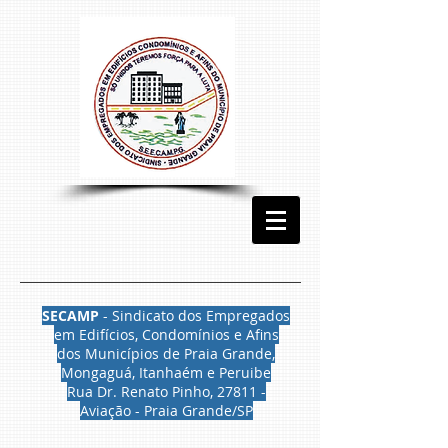
SECAMP
- Sindicato dos Empregados
em Edifícios, Condomínios e Afins
dos Municípios de Praia Grande,
Mongaguá, Itanhaém e Peruibe
Rua Dr. Renato Pinho, 27811 -
Aviação - Praia Grande/SP