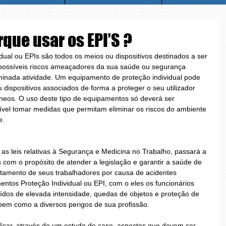
rque usar os EPI’S ?
ual ou EPIs são todos os meios ou dispositivos destinados a ser 
 possíveis riscos ameaçadores da sua saúde ou segurança 
minada atividade. Um equipamento de proteção individual pode 
u dispositivos associados de forma a proteger o seu utilizador 
âneos. O uso deste tipo de equipamentos só deverá ser 
vel tomar medidas que permitam eliminar os riscos do ambiente 
e.
s leis relativas à Segurança e Medicina no Trabalho, passará a 
s com o propósito de atender a legislação e garantir a saúde de 
astamento de seus trabalhadores por causa de acidentes 
entos Proteção Individual ou EPI, com o eles os funcionários 
uídos de elevada intensidade, quedas de objetos e proteção de 
bem como a diversos perigos de sua profissão. 
tificar, através de um estudo de caso, aspectos que devem ser 