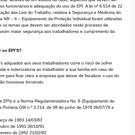
s funcionários e adequação do uso de EPI. A lei nº 6.514 de 22 
ção das Leis do Trabalho, relativa à Segurança e Medicina do 
 NR – 6 – Equipamento de Proteção Individual foram utilizadas 
re os temas que devem ser abordados neste processo de 
assim maior segurança aos trabalhadores e cumprimento da 
 os EPI’S?
s adquados aos seus trabalhadores corre o risco de sofrer 
úde e indenizatoria ao trabalhador e sua familia em caso de 
m para ficar claro a empresa que deixar de fiscalizar o uso do 
ão houvesse fornecido.
obre EPIs é a Norma Regulamentadora No. 6 (Equipamento de 
la Portaria GM n.º 3.214, de 08 de junho de 1978 06/07/78 e 
arço de 1983 14/03/83
utubro de 1991 30/10/91
vereiro de 1992 21/02/92