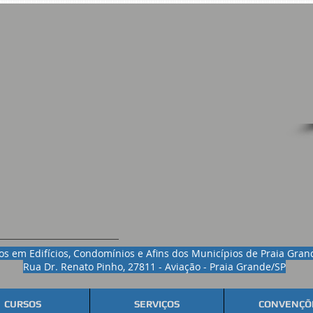
s em Edifícios, Condomínios e Afins dos Municípios de Praia Gra
Rua Dr. Renato Pinho, 27811 - Aviação - Praia Grande/SP
CURSOS
SERVIÇOS
CONVENÇÕ