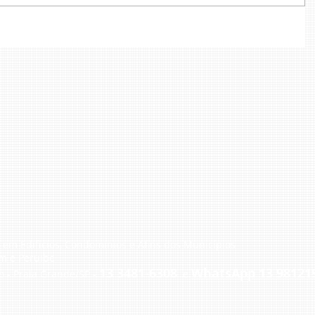
em Edifícios, Condomínios e Afins dos Municípios
m e Peruibe
13 3481-6308
WhatsApp 13 98121
o - Praia Grande/SP -
e