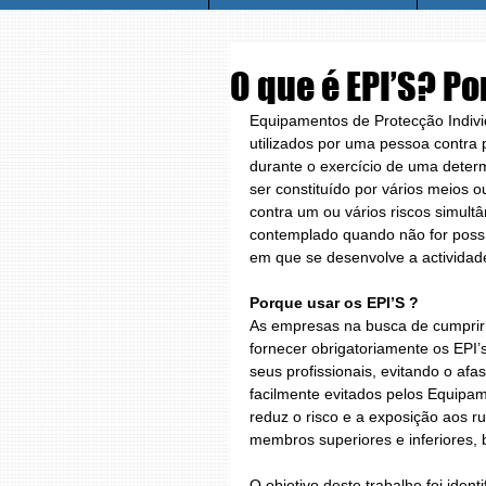
O que é EPI’S? Po
Equipamentos de Protecção Individ
utilizados por uma pessoa contra
durante o exercício de uma deter
ser constituído por vários meios o
contra um ou vários riscos simult
contemplado quando não for possí
em que se desenvolve a actividad
Porque usar os EPI’S ?
As empresas na busca de cumprir a
fornecer obrigatoriamente os EPI’
seus profissionais, evitando o af
facilmente evitados pelos Equipam
reduz o risco e a exposição aos r
membros superiores e inferiores, 
O objetivo deste trabalho foi iden