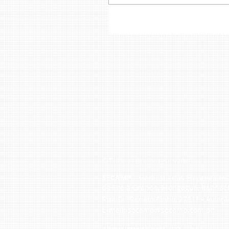
© Todos os direitos reservados
SECAMP
- Sindicato dos Empregados 
de Praia Grande, Mongaguá, Itanhaé
Rua Dr. Renato Pinho, 27811 - Aviaçã
E-mail:
secamp@secamp.com.br