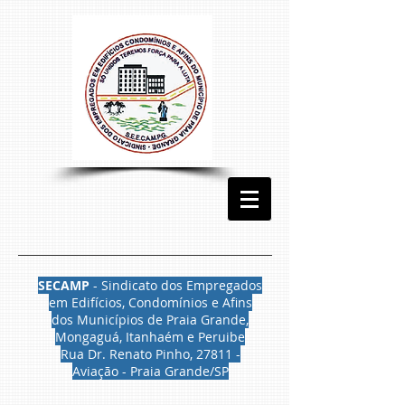
SECAMP
- Sindicato dos Empregados
em Edifícios, Condomínios e Afins
dos Municípios de Praia Grande,
Mongaguá, Itanhaém e Peruibe
Rua Dr. Renato Pinho, 27811 -
Aviação - Praia Grande/SP