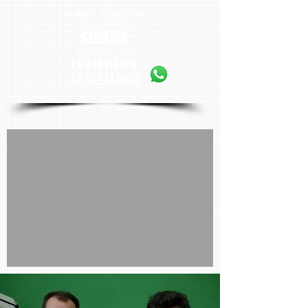
Entre em contato com
o seu sindicato
SECAMP
TELEFONES (13)
13 3481-6308
13 981219988