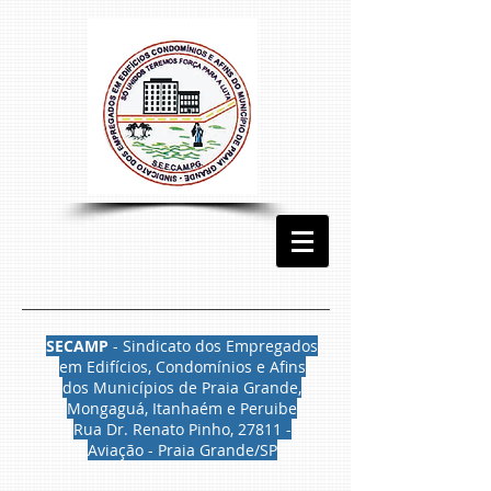
SECAMP
- Sindicato dos Empregados
em Edifícios, Condomínios e Afins
dos Municípios de Praia Grande,
Mongaguá, Itanhaém e Peruibe
Rua Dr. Renato Pinho, 27811 -
Aviação - Praia Grande/SP