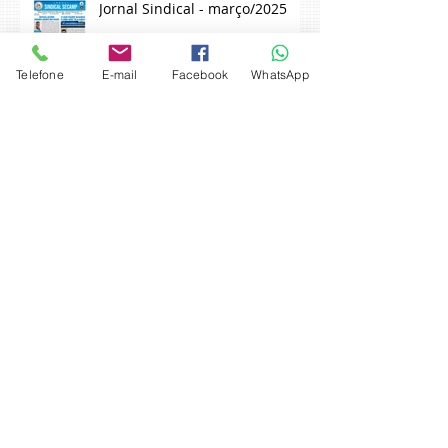
Jornal Sindical - março/2025
Telefone
E-mail
Facebook
WhatsApp
Jornal Sindical -
novembro/2024
Arquivo
julho de 2026
(1)
1 post
maio de 2026
(1)
1 post
setembro de 2025
(1)
1 post
agosto de 2025
(2)
2 posts
julho de 2025
(2)
2 posts
março de 2025
(3)
3 posts
julho de 2024
(2)
2 posts