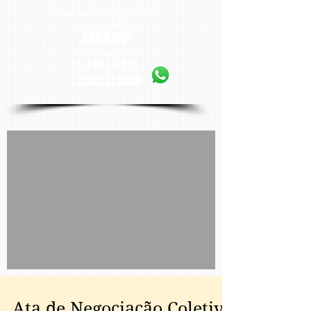
Entre em contato com
o seu sindicato
SECAMP
TELEFONES (13)
13 3481-6308
13 981219988
Ata de Negociação Coletiva