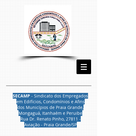
SECAMP
- Sindicato dos Empregados
em Edifícios, Condomínios e Afins
dos Municípios de Praia Grande,
Mongaguá, Itanhaém e Peruibe
Rua Dr. Renato Pinho, 27811 -
Aviação - Praia Grande/SP