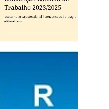
Trabalho 2023/2025
#secamp #reajustesalarial #convencoes #praiagrande
#litoraldesp