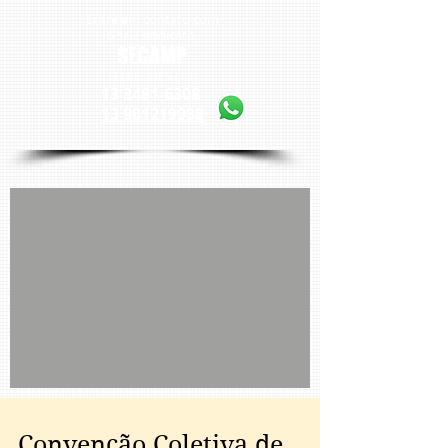
Entre em contato com
o seu sindicato
SECAMP
TELEFONES (13)
13 3481-6308
13 981219988
Convenção Coletiva de