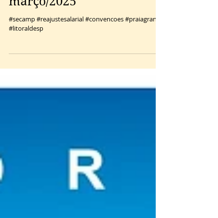
Jornal Sindical -
março/2025
#secamp #reajustesalarial #convencoes #praiagrande
#litoraldesp