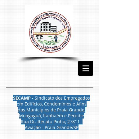
SECAMP
- Sindicato dos Empregados
em Edifícios, Condomínios e Afins
dos Municípios de Praia Grande,
Mongaguá, Itanhaém e Peruibe
Rua Dr. Renato Pinho, 27811 -
Aviação - Praia Grande/SP